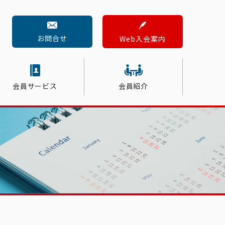
お問合せ
Web入会案内
会員サービス
会員紹介
すいた商工会議所ニュース
税務・記帳
会員交流
定期健康診断
新入会員紹介
ス
人材採用
ービス