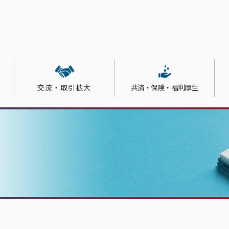
交流・取引拡大
共済・保険・福利厚生
ルアップ支援サービス
その他サービス
機関
金・助成金
エイター 一覧
向け保険制度
たビジネスPR
アクセス
起業・創業
部会活動
労働保険
会員の声
人材育成講座
会報広告・同封サービ
承継
部
事業継続計画（BCP）
吹田産業フェア
パソコン教室
インターネット接続サ
日商簿記検定３級ｅラーニング
パソコン出張サポート
講座