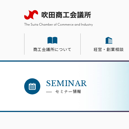
商工会議所について
経営・創業相談
会員サービス
経営・創業相談
共済・保険・福利厚生
商工会議所について
会員紹介
交流・取引拡大
販売・会計等支援サービス
スキ
商工会議所とは
金融・融資
異業種交流会
共済
会員インタビュー
SEMINAR
関係
補助
クリ
会員
すい
セミナー情報
マネーフォワードクラウドサー
活用ガイド
専門家派遣
会員企業一覧
事業
青年
ビス
会計・記帳代行サービスCalQ
ジョブカンサービス