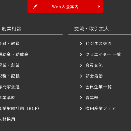
Web入会案内
・創業相談
交流・取引拡大
金融・融資
ビジネス交流
補助金・助成金
クリエイター 一覧
起業・創業
会員交流
税務・記帳
部会活動
専門家派遣
会員企業一覧
事業承継
青年部
事業継続計画（BCP）
吹田産業フェア
人材採用