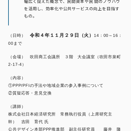
幅広く捉えた概念
で、民間資本や民 間のノウハウ
を活用し、効率化や公共サービスの向上を目指す
もの。
令和４年１１月２９日（火）
（日時）
14：00～16：
00まで
（会場） 吹田商工会議所 ３階 大会議室（吹田市泉町
2-17-4）
（内容）
①PPP/PFIの手法や地域企業の参入事例について
②質疑応答・意見交換
（講師）
株式会社日本経済研究所 常務執行役員（上席研究主
幹） 吉田 育代 氏
公共デザイン本部PPP推進部 副主任研究員 藤井 隆