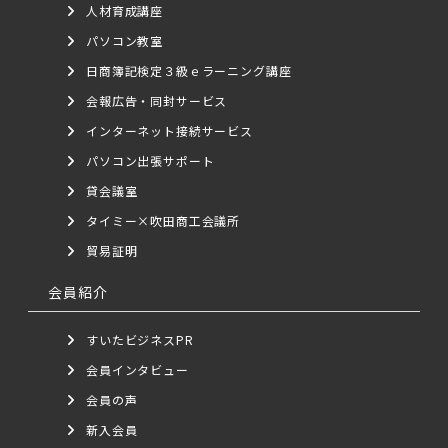
人材育成講座
パソコン教室
日商簿記検定３級ｅラーニング講座
会報広告・同封サービス
インターネット接続サービス
パソコン出張サポート
貸会議室
タイミー×吹田商工会議所
貿易証明
会員紹介
すいたビジネスPR
会員インタビュー
会員の声
新入会員