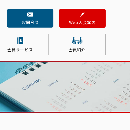
お問合せ
Web入会案内
会員サービス
会員紹介
すいた商工会議所ニュース
税務・記帳
会員交流
定期健康診断
新入会員紹介
ス
人材採用
ービス