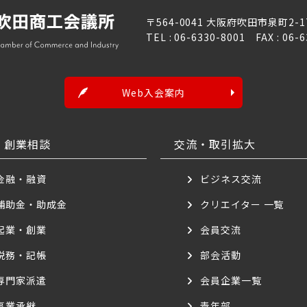
〒564-0041 大阪府吹田市泉町2-1
TEL : 06-6330-8001 FAX : 06-
Web入会案内
・創業相談
交流・取引拡大
金融・融資
ビジネス交流
補助金・助成金
クリエイター 一覧
起業・創業
会員交流
税務・記帳
部会活動
専門家派遣
会員企業一覧
事業承継
青年部