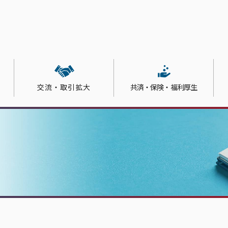
交流・取引拡大
共済・保険・福利厚生
ルアップ支援サービス
その他サービス
機関
金・助成金
エイター 一覧
向け保険制度
たビジネスPR
アクセス
起業・創業
部会活動
労働保険
会員の声
人材育成講座
会報広告・同封サービ
承継
部
事業継続計画（BCP）
吹田産業フェア
パソコン教室
インターネット接続サ
日商簿記検定３級ｅラーニング
パソコン出張サポート
講座