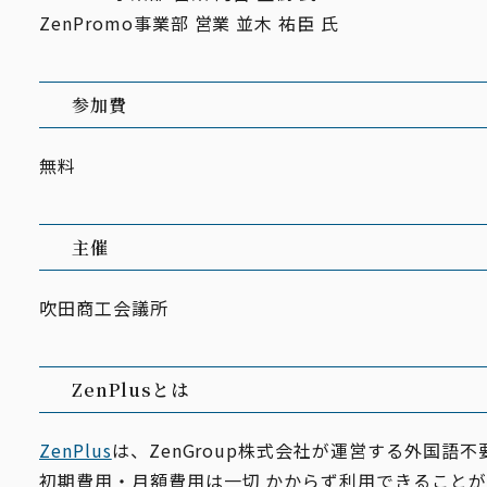
ZenPromo事業部 営業 並⽊ 祐⾂ ⽒
参加費
無料
主催
吹田商工会議所
ZenPlusとは
ZenPlus
は、ZenGroup株式会社が運営する外国語
初期費⽤・⽉額費⽤は⼀切 かからず利⽤できることが