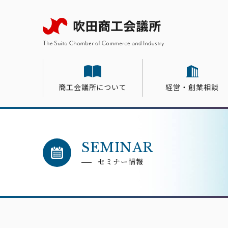
商工会議所について
経営・創業相談
会員サービス
経営・創業相談
共済・保険・福利厚生
商工会議所について
会員紹介
交流・取引拡大
販売・会計等支援サービス
スキ
商工会議所とは
金融・融資
異業種交流会
共済
会員インタビュー
SEMINAR
関係
補助
クリ
会員
すい
セミナー情報
マネーフォワードクラウドサー
活用ガイド
専門家派遣
会員企業一覧
事業
青年
ビス
会計・記帳代行サービスCalQ
ジョブカンサービス