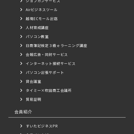
ジョブカンサービス
Airビジネスツール
越境ECモール出店
人材育成講座
パソコン教室
日商簿記検定３級ｅラーニング講座
会報広告・同封サービス
インターネット接続サービス
パソコン出張サポート
貸会議室
タイミー×吹田商工会議所
貿易証明
会員紹介
すいたビジネスPR