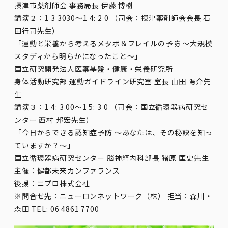
摂津市薬剤師会 事務局長 伊藤 博樹
講演２：1 3 3030～1 4: 2 0 （司会：摂津薬剤師会会長 石
田行司先生）
「運動と栄養から考えるメタボ＆フレイルの予防 ～大規模
スタディから明らかになったこと～」
国立研究開発法人医薬基盤・健康・栄養研究所
身体活動研究部 運動ガイドライン研究室 室長 山田 陽介先
生
講演３：1 4: 3 00～1 5: 3 0 （司会：国立循環器病研究セ
ンター 西村 邦宏先生）
「今日からできる認知症予防 ～あなたは、その秘訣を知っ
ていますか？～」
国立循環器病研究センター 脳神経内科部長 猪原 匡史先生
主催：健都未来カンファランス
後援：ニプロ株式会社
※問合せ先：ニューロンネットワーク（株） 担当：森川・
森田 TEL: 06 4861 7700