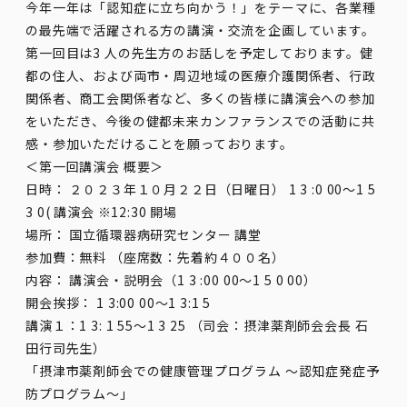
今年一年は「認知症に立ち向かう！」をテーマに、各業種
の最先端で活躍される方の講演・交流を企画しています。
第一回目は3 人の先生方のお話しを予定しております。健
都の住人、および両市・周辺地域の医療介護関係者、行政
関係者、商工会関係者など、多くの皆様に講演会への参加
をいただき、今後の健都未来カンファランスでの活動に共
感・参加いただけることを願っております。
＜第一回講演会 概要＞
日時： ２０２３年１０月２２日（日曜日） 1 3 :0 00～1 5
3 0( 講演会 ※12:30 開場
場所： 国立循環器病研究センター 講堂
参加費：無料 （座席数：先着約４００名）
内容： 講演会・説明会（1 3 :00 00～1 5 0 00）
開会挨拶： 1 3:00 00～1 3:1 5
講演１：1 3: 1 55～1 3 25 （司会：摂津薬剤師会会長 石
田行司先生）
「摂津市薬剤師会での健康管理プログラム ～認知症発症予
防プログラム～」